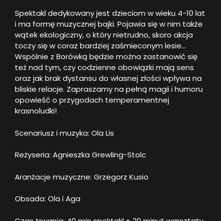
Spektakl dedykowany jest dzieciom w wieku 4-10 lat
i ma formę muzycznej bajki. Pojawia się w nim także
wątek ekologiczny, o który nietrudno, skoro akcja
toczy się w coraz bardziej zaśmieconym lesie…
Wspólnie z Borówką będzie można zastanowić się
też nad tym, czy codzienne obowiązki mają sens
oraz jak brak dystansu do własnej złości wpływa na
bliskie relacje. Zapraszamy na pełną magii i humoru
opowieść o przygodach temperamentnej
krasnoludki!
Scenariusz i muzyka: Ola Lis
Reżyseria: Agnieszka Grewling-Stolc
Aranżacje muzyczne: Grzegorz Kusio
Obsada: Ola i Aga
Czas trwania: 40 min spektakl + 20 minut warsztaty