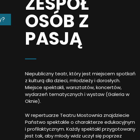
ZESPÓŁ
OSÓB Z
y?
PASJĄ
Niepubliczny teatr, który jest miejscem spotkań
z kulturą dla dzieci, młodzieży i dorosłych.
Miejsce spektakli, warsztatów, koncertów,
wydarzeń tematycznych i wystaw (Galeria w
Oknie).
W repertuarze Teatru Mostownia znajdziecie
Państwo spektakle o charakterze edukacyjnym
i profilaktycznym. Każdy spektakl przygotowany
jest tak, aby młody widz uczył się poprzez