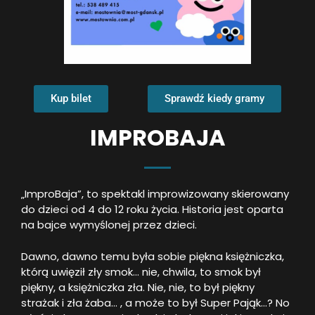
Kup bilet
Sprawdź kiedy gramy
IMPROBAJA
„ImproBaja”, to spektakl improwizowany skierowany
do dzieci od 4 do 12 roku życia. Historia jest oparta
na bajce wymyślonej przez dzieci.
Dawno, dawno temu była sobie piękna księżniczka,
którą uwięził zły smok… nie, chwila, to smok był
piękny, a księżniczka zła. Nie, nie, to był piękny
strażak i zła żaba… , a może to był Super Pająk…? No