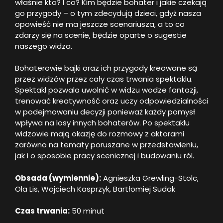
właśnie kto? I co? Kim będzie bohater i jakie czekają
go przygody – o tym zdecydują dzieci, gdyż nasza
opowieść nie ma jeszcze scenariusza, a to co
zdarzy się na scenie, będzie oparte o sugestie
naszego widza.
Bohaterowie bajki oraz ich przygody kreowane są
przez widzów przez cały czas trwania spektaklu.
Spektakl pozwala uwolnić w widzu wodze fantazji,
trenować kreatywność oraz uczy odpowiedzialności
w podejmowaniu decyzji ponieważ każdy pomysł
wpływa na losy innych bohaterów. Po spektaklu
widzowie mają okazję do rozmowy z aktorami
zarówno na tematy poruszane w przedstawieniu,
jak i o sposobie pracy scenicznej i budowaniu ról.
Obsada (wymiennie):
Agnieszka Grewling-Stolc,
Ola Lis, Wojciech Kasprzyk, Bartłomiej Sudak
Czas trwania:
50 minut