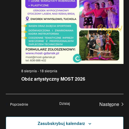
i
a
d
N
o
a
k
w
i
n
i
a
g
w
8 sierpnia
-
18 sierpnia
a
Obóz artystyczny MOST 2026
i
c
g
a
j
Dzisiaj
Następne
Wydarzenia
Poprzednie
c
Wydarzen
a
j
p
Zasubskrybuj kalendarz