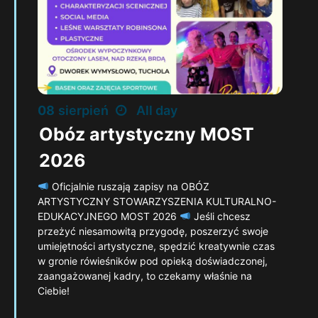
08
sierpień
All day
Obóz artystyczny MOST
2026
Oficjalnie ruszają zapisy na OBÓZ
ARTYSTYCZNY STOWARZYSZENIA KULTURALNO-
EDUKACYJNEGO MOST 2026
Jeśli chcesz
przeżyć niesamowitą przygodę, poszerzyć swoje
umiejętności artystyczne, spędzić kreatywnie czas
w gronie rówieśników pod opieką doświadczonej,
zaangażowanej kadry, to czekamy właśnie na
Ciebie!
FIND OUT MORE