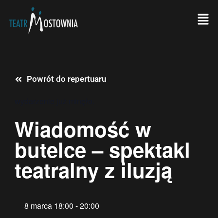
Powrót do repertuaru
wydarzenie już minęło.
Wiadomość w
butelce – spektakl
teatralny z iluzją
8 marca
18:00
-
20:00