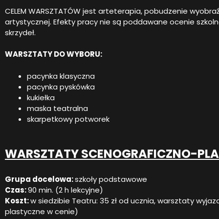
CELEM WARSZTATÓW jest arteterapia, pobudzenie wyobraźni
artystycznej. Efekty pracy nie są poddawane ocenie szkolne
skrzydeł.
WARSZTATY DO WYBORU:
pacynka klasyczna
pacynka pyskówka
kukiełka
maska teatralna
skarpetkowy potworek
WARSZTATY SCENOGRAFICZNO-PLA
Grupa docelowa:
szkoły podstawowe
Czas:
90 min. (2 h lekcyjne)
Koszt:
w siedzibie Teatru: 35 zł od ucznia, warsztaty wyjaz
plastyczne w cenie)