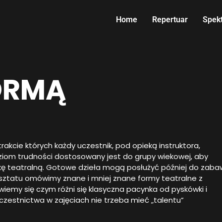
Home
Repertuar
Spek
ORMĄ
kcie których każdy uczestnik, pod opieką instruktora,
ziom trudności dostosowany jest do grupy wiekowej, aby
lkę teatralną. Gotowe dzieła mogą posłużyć później do zaba
rsztatu omówimy znane i mniej znane formy teatralne z
wiemy się czym różni się klasyczna pacynka od pyskówki i
 uczestnictwa w zajęciach nie trzeba mieć „talentu”