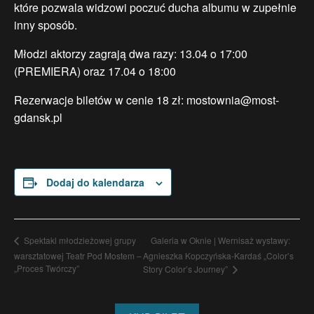
które pozwala widzowi poczuć ducha albumu w zupełnie
inny sposób.
Młodzi aktorzy zagrają dwa razy: 13.04 o 17:00
(PREMIERA) oraz 17.04 o 18:00
Rezerwacje biletów w cenie 18 zł: mostownia@most-
gdansk.pl
Dodaj do kalendarza
Galeria w Oknie | Wernisaż wystawy:
Spektakl młodzieżowej grupy
warsztatowej Teatr Pod Mostem –
Agnieszka Kopczyńska-Kardaś „Color’s
„Proces Twórczy”
Story Color’s Journey”