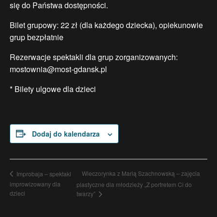
się do Państwa dostępności.
Bilet grupowy: 22 zł (dla każdego dziecka), opiekunowie
grup bezpłatnie
Rezerwacje spektakli dla grup zorganizowanych:
mostownia@most-gdansk.pl
* Bilety ulgowe dla dzieci
Dodaj do kalendarza
Wieczorynka z Marią Szachnowską – zajęcia
Improbaja – spektakl
improwizowany dla
plastyczne dla młodzieży „Z portretem Ci do
dzieci
twarzy”